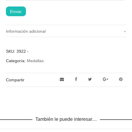
Información adicional
OPCIONES DE
Comunión
SKU:
3922
-
MEDALLAS
Categoría:
Medallas
.
Compartir
También le puede interesar…